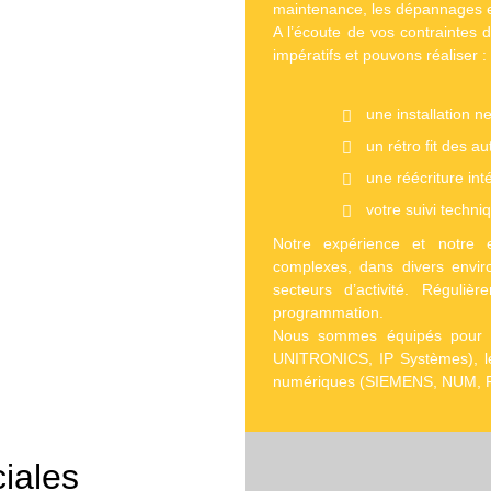
maintenance, les dépannages e
A l’écoute de vos contraintes
impératifs et pouvons réaliser :
une installation 
un rétro fit des a
une réécriture in
votre suivi techni
Notre expérience et notre e
complexes, dans divers envi
secteurs d’activité. Réguli
programmation.
Nous sommes équipés pour
UNITRONICS, IP Systèmes), 
numériques (
SIEMENS
, NUM,
iales