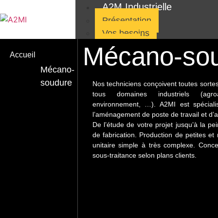
A2M Industrielle
Présentation
Vos besoins
Contact
Mécano-so
Accueil
Secteurs
Mécano-
soudure
Nos techniciens conçoivent toutes sorte
Machines
Agroalim
A
tous domaines industriels (agroal
Industrielles
environnement, …). A2MI est spéciali
l’aménagement de poste de travail et d’at
De l’étude de votre projet jusqu’à la p
de fabrication. Production de petites e
unitaire simple à très complexe. Conce
Activités
sous-traitance selon plans clients.
Maintenance industrielle
Maintenance conditionnelle
Travaux neufs
Découpe laser
Assemblage de machines indu