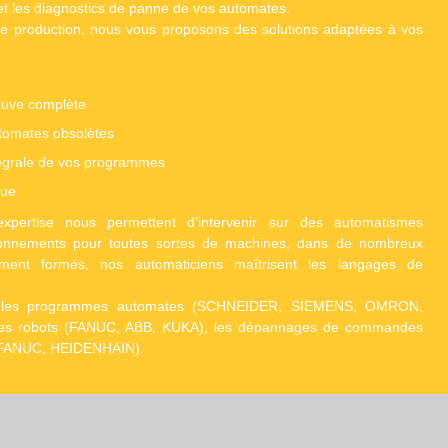
t les diagnostics de panne de vos automates.
 de production, nous vous proposons des solutions adaptées à vos
neuve complète
utomates obsolètes
tégrale de vos programmes
que
xpertise nous permettent d’intervenir sur des automatismes
ronnements pour toutes sortes de machines, dans de nombreux
èrement formés, nos automaticiens maîtrisent les langages de
 les programmes automates (SCHNEIDER, SIEMENS, OMRON,
les robots (FANUC, ABB, KUKA), les dépannages de commandes
 FANUC, HEIDENHAIN).