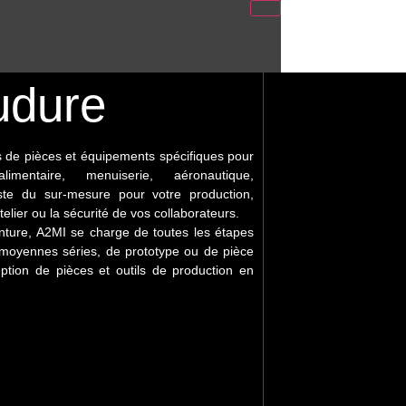
udure
s de pièces et équipements spécifiques pour
entaire
utomobile
Industries
Aéronautique
imentaire, menuiserie, aéronautique,
lourdes
et
ste du sur-mesure pour votre production,
elier ou la sécurité de vos collaborateurs.
défense
einture, A2MI se charge de toutes les étapes
t moyennes séries, de prototype ou de pièce
ption de pièces et outils de production en
strielles