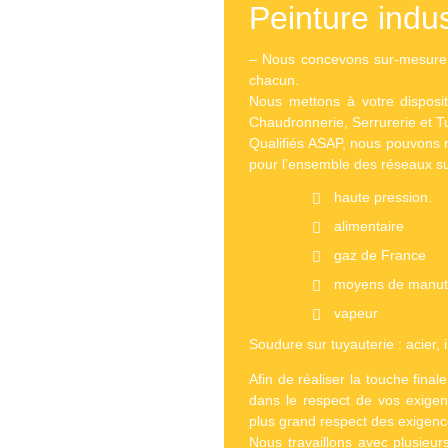
Peinture indus
– Nous concevons sur-mesure 
chacun.
Nous mettons à votre dispositi
Chaudronnerie, Serrurerie et T
Qualifiés ASAP, nous pouvons 
pour l’ensemble des réseaux su
haute pression.
alimentaire
gaz de France
moyens de manut
vapeur
Soudure sur tuyauterie : acier, 
Afin de réaliser la touche final
dans le respect de vos exigen
plus grand respect des exigence
Nous travaillons avec plusieurs