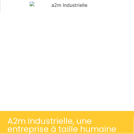
Nos secteurs d'activités
Industrie aéronautique et défense
Dans le cadre de nos projet industriels, nous appliquons les plus
hauts standards de qualité, sécurité et sûreté pour proposer des
solutions complètes de maintenance, travaux et transferts.
En savoir plus
A2m Industrielle, une
entreprise à taille humaine