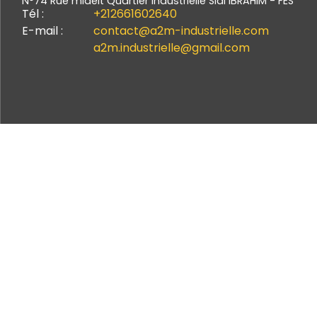
N°74 Rue midelt Quartier industrielle Sidi IBRAHIM - FÈS
Tél :
+212661602640
E-mail :
contact@a2m-industrielle.com
a2m.industrielle@gmail.com